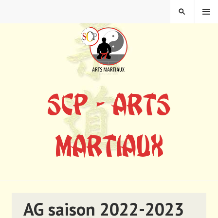
Aller
MENU
RECHERCH
au
contenu
principal
SCP – ARTS
MARTIAUX
AG saison 2022-2023