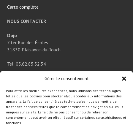
Carte complète
NOUS CONTACTER
Dojo
7 ter Rue des Écoles
31830 Plaisance-du-Touch
Tel: 05.62.85.52.34
Nous contacter
Gérer le consentement
Pour offrir les meilleures expériences, nous utilisons des technologies
NOUS SUIVRE
telles que les cookies pour stocker et/ou accéder aux informations des
appareils. Le fait de consentir à ces technologies nous permettra de
traiter des données telles que le comportement de navigation ou les ID
uniques sur ce site. Le fait de ne pas consentir ou de retirer son
consentement peut avoir un effet négatif sur certaines caractéristiques et
fonctions.